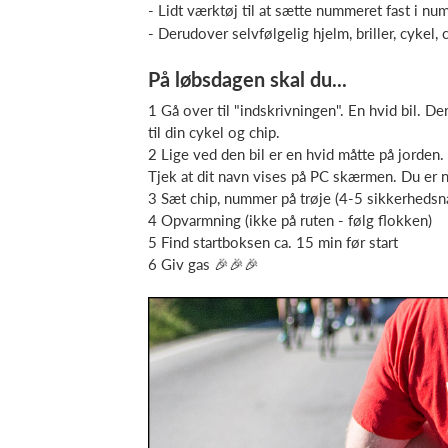
- Lidt værktøj til at sætte nummeret fast i 
- Derudover selvfølgelig hjelm, briller, cykel,
På løbsdagen skal du...
1 Gå over til "indskrivningen". En hvid bil. 
til din cykel og chip.
2 Lige ved den bil er en hvid måtte på jorde
Tjek at dit navn vises på PC skærmen. Du er n
3 Sæt chip, nummer på trøje (4-5 sikkerhedsn
4 Opvarmning (ikke på ruten - følg flokken)
5 Find startboksen ca. 15 min før start
6 Giv gas 🎉🎉🎉