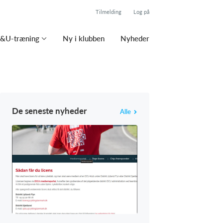
Tilmelding
Log på
&U-træning
Ny i klubben
Nyheder
De seneste nyheder
Alle