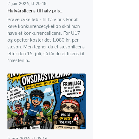
2. jun. 2026, kl. 20.48
Halvårslicens til halv pris...
Prøve cykelløb - til halv pris For at
køre konkurrencecykelløb skal man
have et konkurrencelicens. For U17
og opefter koster det 1.080 kr. per
sæson. Men tegner du et sæsonlicens
efter den 15. juli, så får du et licens til
"næsten h...
5. maj. 2026, kl. 09.16