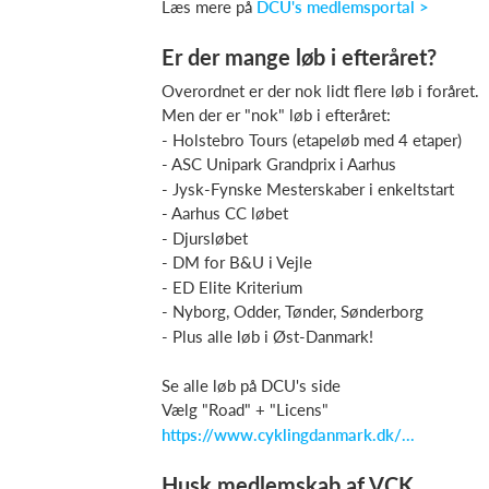
Læs mere på
DCU's medlemsportal >
Er der mange løb i efteråret?
Overordnet er der nok lidt flere løb i foråret.
Men der er "nok" løb i efteråret:
- Holstebro Tours (etapeløb med 4 etaper)
- ASC Unipark Grandprix i Aarhus
- Jysk-Fynske Mesterskaber i enkeltstart
- Aarhus CC løbet
- Djursløbet
- DM for B&U i Vejle
- ED Elite Kriterium
- Nyborg, Odder, Tønder, Sønderborg
- Plus alle løb i Øst-Danmark!
Se alle løb på DCU's side
Vælg "Road" + "Licens"
https://www.cyklingdanmark.dk/...
Husk medlemskab af VCK