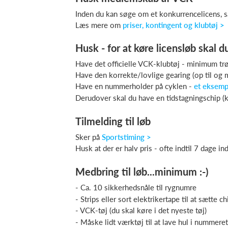
Inden du kan søge om et konkurrencelicens, 
Læs mere om
priser, kontingent og klubtøj >
Husk - for at køre licensløb skal du
Have det officielle VCK-klubtøj - minimum tr
Have den korrekte/lovlige gearing (op til og
Have en nummerholder på cyklen -
et eksemp
Derudover skal du have en tidstagningschip (k
Tilmelding til løb
Sker på
Sportstiming >
Husk at der er halv pris - ofte indtil 7 dage in
Medbring til løb...minimum :-)
- Ca. 10 sikkerhedsnåle til rygnumre
- Strips eller sort elektrikertape til at sætte 
- VCK-tøj (du skal køre i det nyeste tøj)
- Måske lidt værktøj til at lave hul i nummer