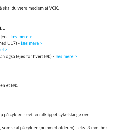
så skal du være medlem af VCK.
...
øjen -
læs mere >
 med U17) -
læs mere >
el >
an også lejes for hvert løb) -
læs mere >
den et løb.
chip på cyklen - evt. en afklippet cykelslange over
et, som skal på cyklen (nummerholderen) - eks. 3 mm. bor