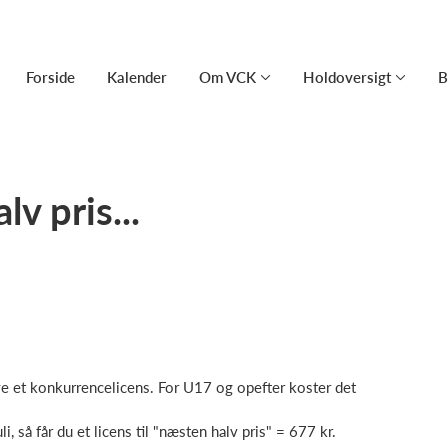
Forside
Kalender
Om VCK
Holdoversigt
B
lv pris...
e et konkurrencelicens. For U17 og opefter koster det
, så får du et licens til "næsten halv pris" = 677 kr.