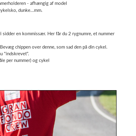
nummerholderen - afhængig af model
 cykelsko, dunke...mm.
Deri sidder en kommissær. Her får du 2 rygnumre, et nummer
n. Bevæg chippen over denne, som sad den på din cykel.
u "indskrevet".
åle per nummer) og cykel