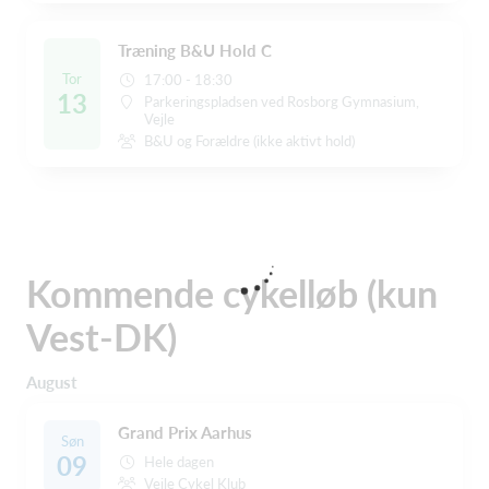
Træning B&U Hold C
Tor
17:00 - 18:30
13
Parkeringspladsen ved Rosborg Gymnasium,
Vejle
B&U og Forældre (ikke aktivt hold)
Kommende cykelløb (kun
Vest-DK)
August
Grand Prix Aarhus
Søn
09
Hele dagen
Vejle Cykel Klub