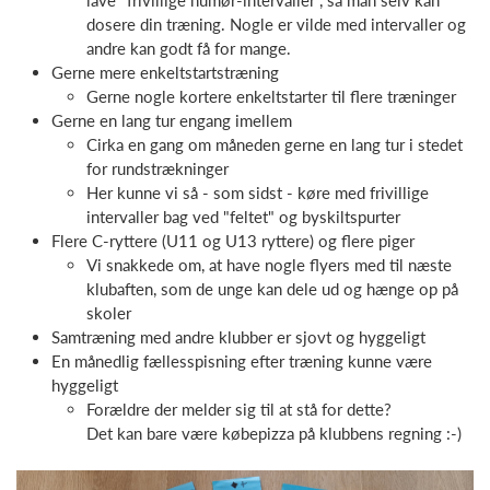
lave "frivillige humør-intervaller", så man selv kan
dosere din træning. Nogle er vilde med intervaller og
andre kan godt få for mange.
Gerne mere enkeltstartstræning
Gerne nogle kortere enkeltstarter til flere træninger
Gerne en lang tur engang imellem
Cirka en gang om måneden gerne en lang tur i stedet
for rundstrækninger
Her kunne vi så - som sidst - køre med frivillige
intervaller bag ved "feltet" og byskiltspurter
Flere C-ryttere (U11 og U13 ryttere) og flere piger
Vi snakkede om, at have nogle flyers med til næste
klubaften, som de unge kan dele ud og hænge op på
skoler
Samtræning med andre klubber er sjovt og hyggeligt
En månedlig fællesspisning efter træning kunne være
hyggeligt
Forældre der melder sig til at stå for dette?
Det kan bare være købepizza på klubbens regning :-)