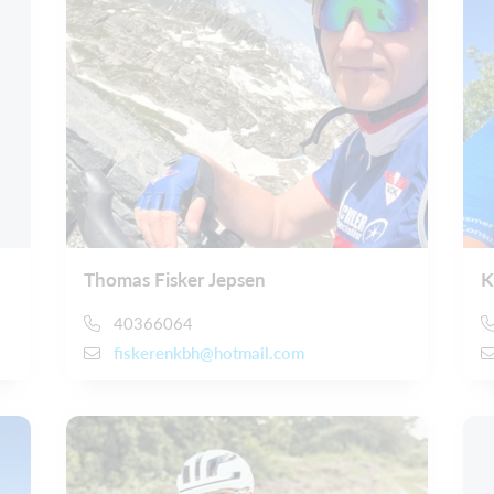
Thomas Fisker Jepsen
K
40366064
fiskerenkbh@hotmail.com