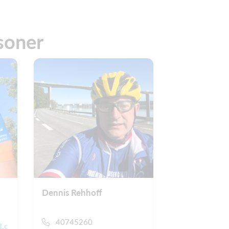
soner
Dennis Rehhoff
40745260
l.c