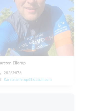
arsten Ellerup
28269876
Karstenellerup@hotmail.com