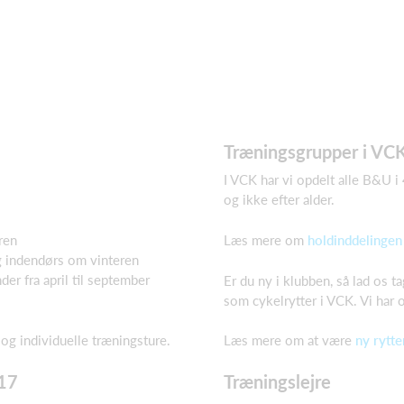
Træningsgrupper i VC
I VCK har vi opdelt alle B&U i 
og ikke efter alder.
Læs mere om
holdinddelingen
ren
g indendørs om vinteren
er fra april til september
Er du ny i klubben, så lad os t
som cykelrytter i VCK. Vi har 
og individuelle træningsture.
Læs mere om at være
ny rytte
U17
Træningslejre