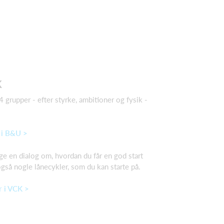
K
4 grupper - efter styrke, ambitioner og fysik -
 i B&U >
age en dialog om, hvordan du får en god start
også nogle lånecykler, som du kan starte på.
r i VCK >