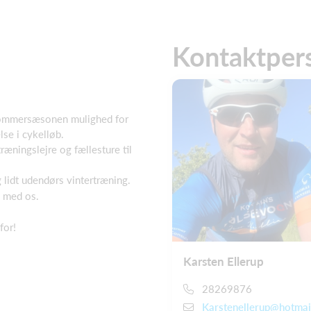
Kontaktper
 sommersæsonen mulighed for
se i cykelløb.
ræningslejre og fællesture til
 lidt udendørs vintertræning.
n med os.
for!
Karsten Ellerup
28269876
Karstenellerup@hotmai