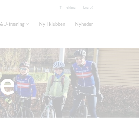
Tilmelding
Log på
&U-træning
Ny i klubben
Nyheder
e