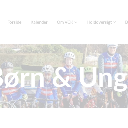
Forside
Kalender
Om VCK
Holdoversigt
B
Børn & Ung