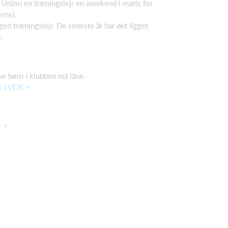
 Union en træningslejr en weekend i marts for
ens).
en træningslejr. De seneste år har det ligget
.
ye børn i klubben må låne.
r i VCK >
r >