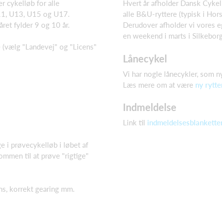
r cykelløb for alle
Hvert år afholder Dansk Cykel
 U11, U13, U15 og U17.
alle B&U-ryttere (typisk i Hors
året fylder 9 og 10 år.
Derudover afholder vi vores eg
en weekend i marts i Silkeborg
(vælg "Landevej" og "Licens"
Lånecykel
Vi har nogle lånecykler, som n
Læs mere om at være
ny rytte
Indmeldelse
Link til
indmeldelsesblankette
e i prøvecykelløb i løbet af
mmen til at prøve "rigtige"
ns, korrekt gearing mm.